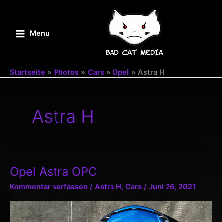
Zum
Inhalt
springen
Menu
Main
Menu
Startseite
Photos
Cars
Opel
Astra H
Astra H
Opel Astra OPC
Kommentar verfassen
/
Astra H
,
Cars
/
Juni 26, 2021