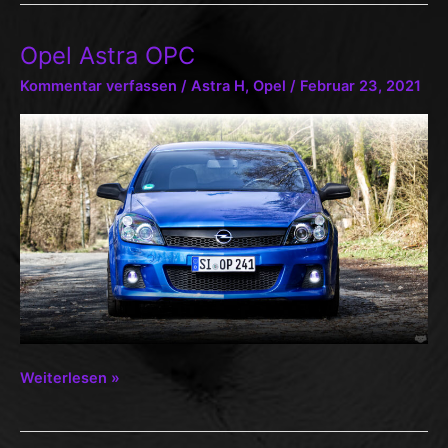
Opel Astra OPC
Kommentar verfassen
/
Astra H
,
Opel
/
Februar 23, 2021
Opel
Weiterlesen »
Astra
OPC