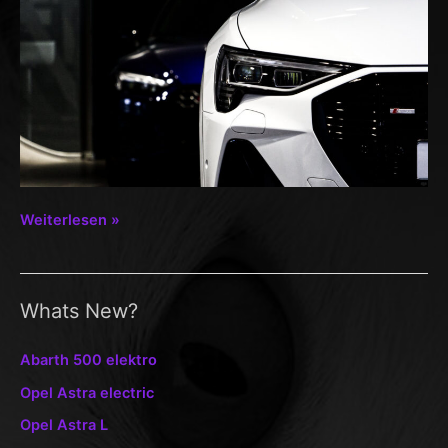
Audi
Weiterlesen »
E-
Tron
Whats New?
Abarth 500 elektro
Opel Astra electric
Opel Astra L