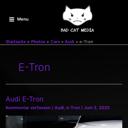
Zum
Inhalt
springen
Menu
Main
Menu
Startseite
Photos
Cars
Audi
e-Tron
E-Tron
Audi E-Tron
Kommentar verfassen
/
Audi
,
e-Tron
/
Juni 3, 2020