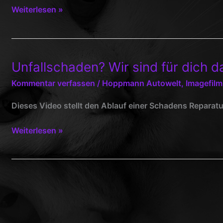
Ausbildung
Weiterlesen »
bei
der
Firma
Hoppmann
Unfallschaden? Wir sind für dich d
Kommentar verfassen
/
Hoppmann Autowelt
,
Imagefilm
Dieses Video stellt den Ablauf einer Schadens Reparat
Unfallschaden?
Weiterlesen »
Wir
sind
für
dich
da!