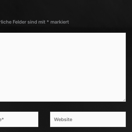
rliche Felder sind mit
*
markiert
Website