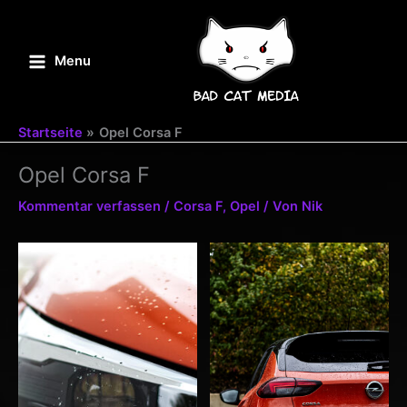
Zum
Inhalt
springen
Menu
Main
Menu
Startseite
Opel Corsa F
Opel Corsa F
Kommentar verfassen
/
Corsa F
,
Opel
/ Von
Nik